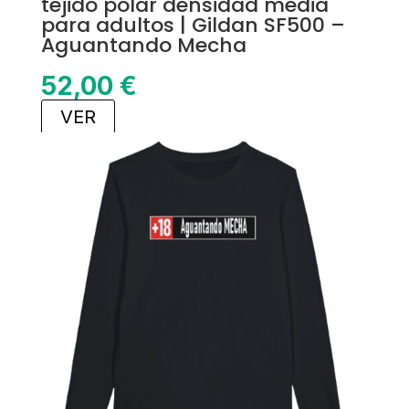
tejido polar densidad media
para adultos | Gildan SF500 –
Aguantando Mecha
52,00
€
VER