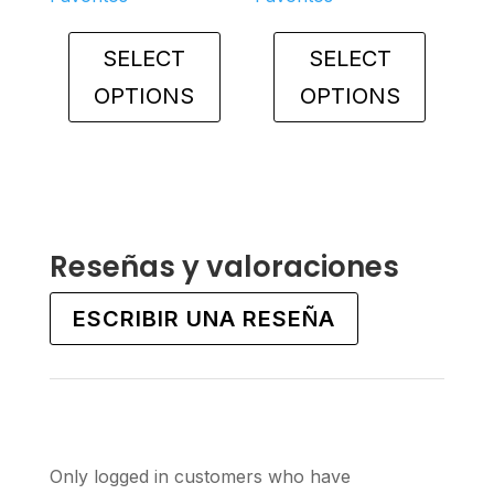
SELECT
SELECT
OPTIONS
OPTIONS
This
This
product
product
has
has
multiple
multiple
variants.
variants.
Reseñas y valoraciones
The
The
options
options
ESCRIBIR UNA RESEÑA
may
may
be
be
chosen
chosen
on
on
the
the
Only logged in customers who have
product
product