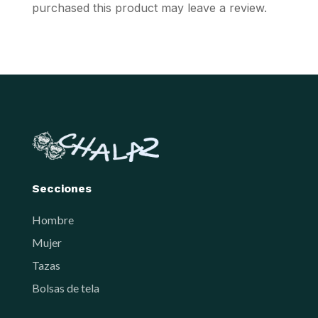
purchased this product may leave a review.
page
page
Secciones
Hombre
Mujer
Tazas
Bolsas de tela