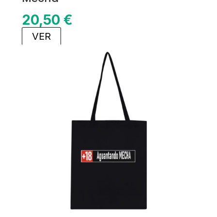
20,50
€
VER