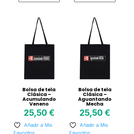
This
This
product
product
has
has
multiple
multiple
variants.
variants.
The
The
options
options
may
may
be
be
chosen
chosen
on
on
Bolsa de tela
Bolsa de tela
the
the
Clásica –
Clásica –
Acumulando
Aguantando
product
product
Veneno
Mecha
page
page
25,50
€
25,50
€
Añadir a Mis
Añadir a Mis
Favoritos
Favoritos