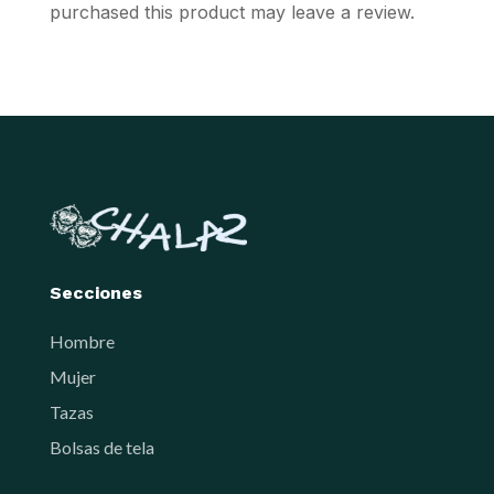
purchased this product may leave a review.
page
page
Secciones
Hombre
Mujer
Tazas
Bolsas de tela