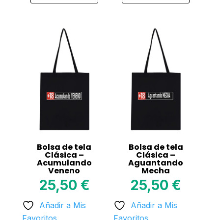
This
This
product
product
has
has
multiple
multiple
variants.
variants.
The
The
options
options
may
may
be
be
chosen
chosen
on
on
Bolsa de tela
Bolsa de tela
the
the
Clásica –
Clásica –
Acumulando
Aguantando
product
product
Veneno
Mecha
page
page
25,50
€
25,50
€
Añadir a Mis
Añadir a Mis
Favoritos
Favoritos