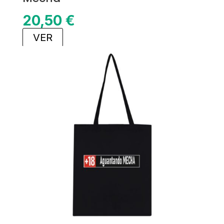
20,50
€
VER