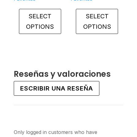
SELECT
SELECT
OPTIONS
OPTIONS
This
This
product
product
has
has
multiple
multiple
variants.
variants.
Reseñas y valoraciones
The
The
options
options
ESCRIBIR UNA RESEÑA
may
may
be
be
chosen
chosen
on
on
the
the
Only logged in customers who have
product
product