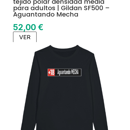
tejido polar densidad media
para adultos | Gildan SF500 –
Aguantando Mecha
52,00
€
VER