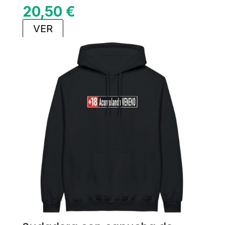
20,50
€
VER