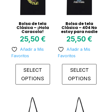
Bolsa de tela
Bolsa de tela
Clásica – ¡Hola
Clásica – 404 No
Caracola!
estoy para nadie
25,50
€
25,50
€
Añadir a Mis
Añadir a Mis
Favoritos
Favoritos
SELECT
SELECT
OPTIONS
OPTIONS
This
This
product
product
has
has
multiple
multiple