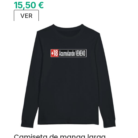
15,50
€
VER
Camiseta de manga larga