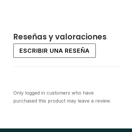
This
This
product
product
has
has
multiple
multiple
variants.
variants.
Reseñas y valoraciones
The
The
options
options
ESCRIBIR UNA RESEÑA
may
may
be
be
chosen
chosen
on
on
the
the
Only logged in customers who have
product
product
purchased this product may leave a review.
page
page