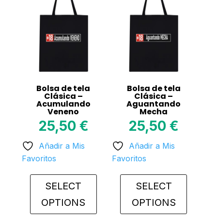
variants.
variants.
The
The
options
options
may
may
be
be
chosen
chosen
on
on
Bolsa de tela
Bolsa de tela
the
the
Clásica –
Clásica –
Acumulando
Aguantando
product
product
Veneno
Mecha
page
page
25,50
€
25,50
€
Añadir a Mis
Añadir a Mis
Favoritos
Favoritos
SELECT
SELECT
OPTIONS
OPTIONS