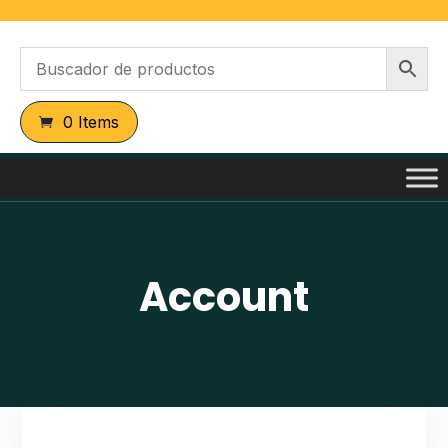
0 Items
Account