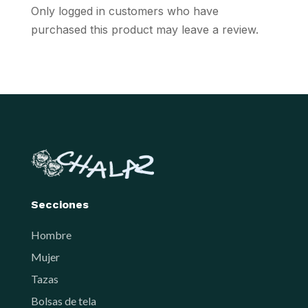
Only logged in customers who have
product
product
purchased this product may leave a review.
page
page
Secciones
Hombre
Mujer
Tazas
Bolsas de tela