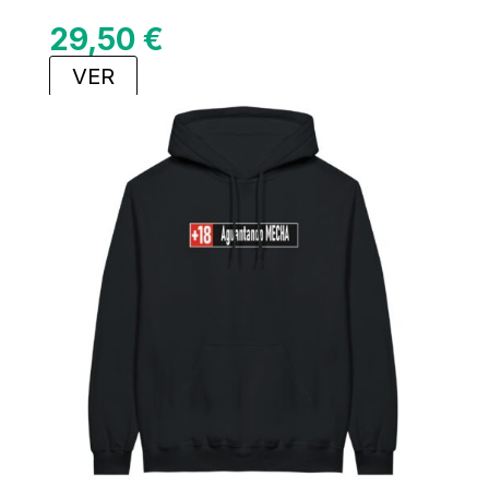
29,50
€
VER