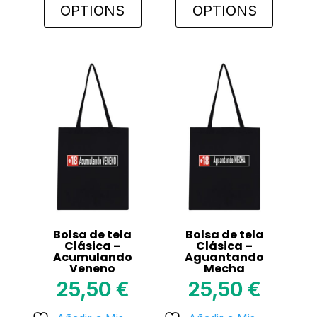
OPTIONS
OPTIONS
This
This
product
product
has
has
multiple
multiple
variants.
variants.
The
The
options
options
may
may
be
be
chosen
chosen
on
on
Bolsa de tela
Bolsa de tela
the
the
Clásica –
Clásica –
Acumulando
Aguantando
product
product
Veneno
Mecha
page
page
25,50
€
25,50
€