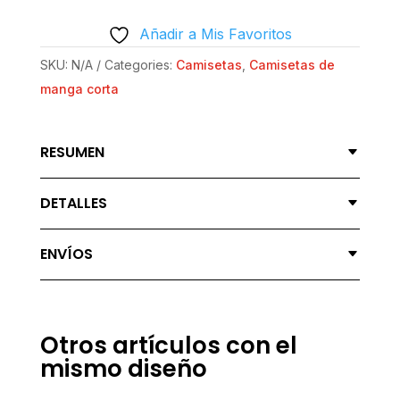
CLÁSICA
Añadir a Mis Favoritos
|
GILDAN®
SKU:
N/A
Categories:
Camisetas
,
Camisetas de
64000
manga corta
-
AGUANTANDO
RESUMEN
MECHA
QUANTITY
DETALLES
ENVÍOS
Otros artículos con el
mismo diseño