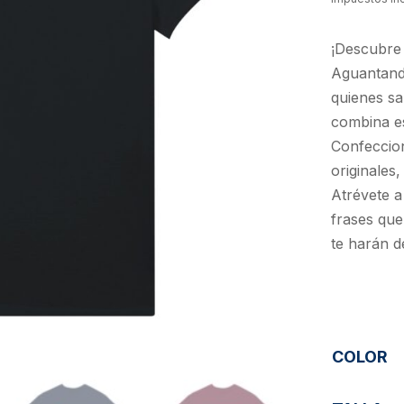
¡Descubre 
Aguantand
quienes sa
combina es
Confeccion
originales,
Atrévete a
frases que
te harán d
COLOR