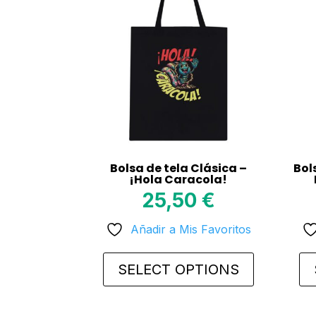
Bolsa de tela Clásica –
Bol
¡Hola Caracola!
25,50
€
Añadir a Mis Favoritos
SELECT OPTIONS
This
This
product
prod