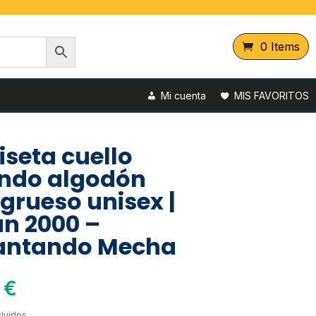
0 Items
Mi cuenta
MIS FAVORITOS
seta cuello
ndo algodón
agrueso unisex |
an 2000 –
antando Mecha
0
€
luidos.