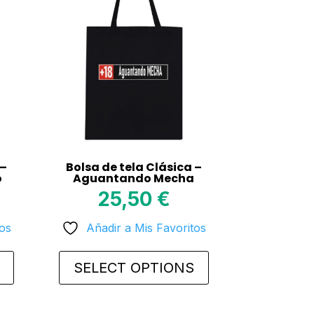
 –
Bolsa de tela Clásica –
o
Aguantando Mecha
25,50
€
tos
Añadir a Mis Favoritos
SELECT OPTIONS
This
product