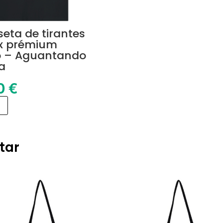
eta de tirantes
x prémium
o – Aguantando
a
50
€
tar