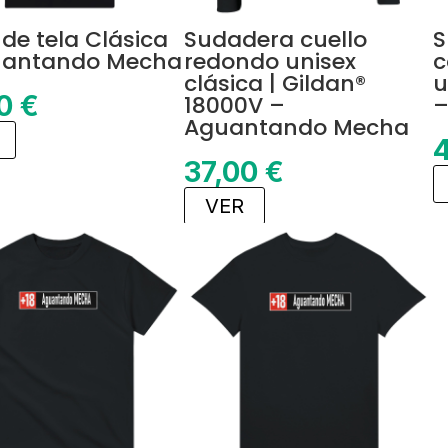
 de tela Clásica
Sudadera cuello
S
uantando Mecha
redondo unisex
c
clásica | Gildan®
u
50
€
18000V –
–
Aguantando Mecha
37,00
€
VER