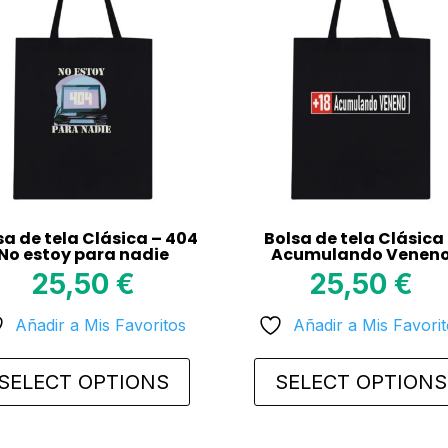
sa de tela Clásica – 404
Bolsa de tela Clásica
No estoy para nadie
Acumulando Venen
25,50
€
25,50
€
Añadir a Mis Favoritos
Añadir a Mis Favori
SELECT OPTIONS
SELECT OPTIONS
This
uct
product