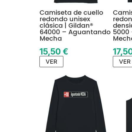
Camiseta de cuello
Camis
redondo unisex
redon
clásica | Gildan®
densi
64000 – Aguantando
5000
Mecha
Mech
15,50
€
17,5
VER
VER