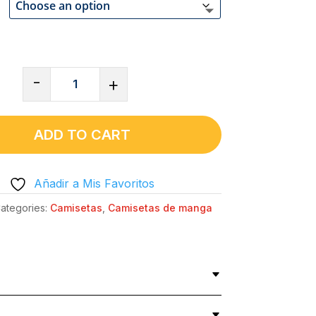
CAMISETA
-
+
CUELLO
REDONDO
ALGODÓN
ADD TO CART
ULTRAGRUESO
UNISEX
Añadir a Mis Favoritos
|
GILDAN
ategories:
Camisetas
,
Camisetas de manga
2000
-
AGUANTANDO
MECHA
QUANTITY