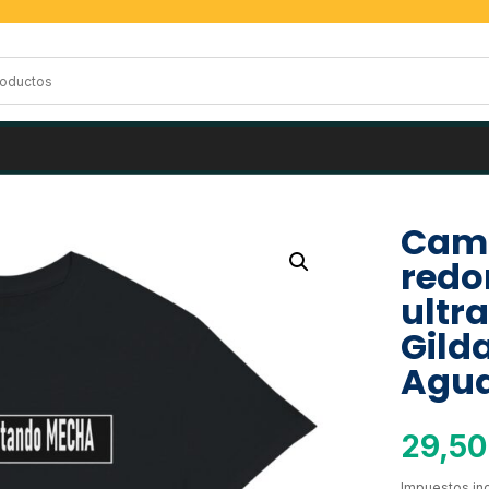
Cami
redo
ultr
Gild
Agu
29,5
Impuestos inc