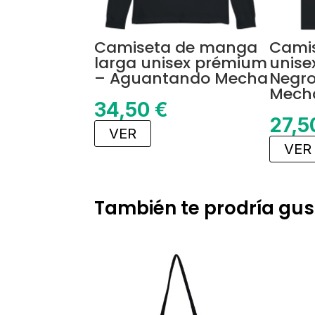
Camiseta de manga
Camis
larga unisex prémium
unise
– Aguantando Mecha
Negr
Mech
34,50
€
27,
VER
VER
También te prodría gus