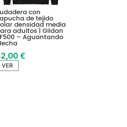
udadera con
apucha de tejido
olar densidad media
ara adultos | Gildan
F500 – Aguantando
echa
52,00
€
VER