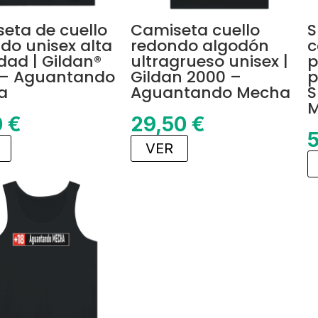
eta de cuello
Camiseta cuello
S
do unisex alta
redondo algodón
c
dad | Gildan®
ultragrueso unisex |
p
 – Aguantando
Gildan 2000 –
p
a
Aguantando Mecha
S
M
0
€
29,50
€
VER