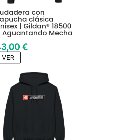
udadera con
apucha clásica
nisex | Gildan® 18500
 Aguantando Mecha
43,00
€
VER