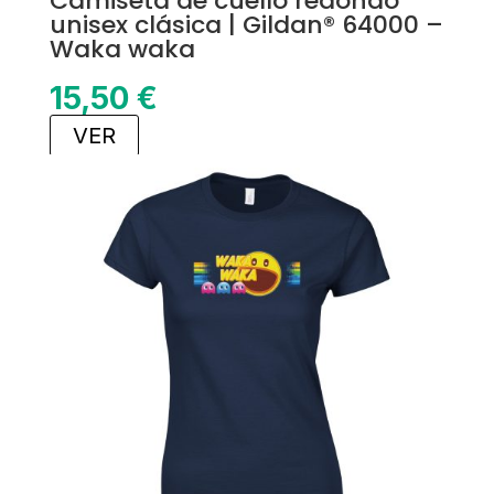
Camiseta de cuello redondo
unisex clásica | Gildan® 64000 –
Waka waka
15,50
€
VER