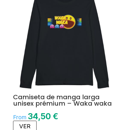
Camiseta de manga larga
unisex prémium – Waka waka
34,50
€
From
VER