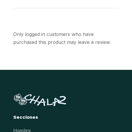
be
be
chosen
chosen
on
on
the
the
Only logged in customers who have
product
product
purchased this product may leave a review.
page
page
Secciones
Hombre