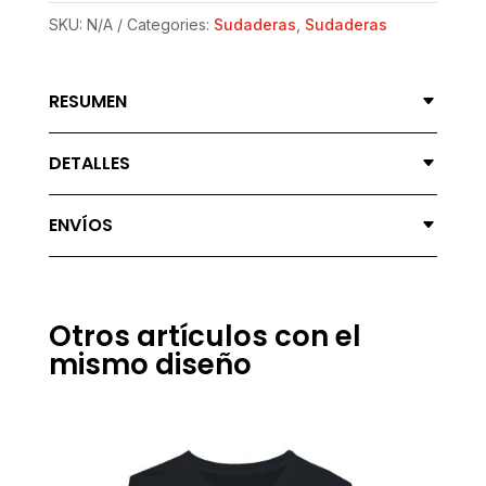
18000V
SKU:
N/A
Categories:
Sudaderas
,
Sudaderas
-
WAKA
RESUMEN
WAKA
QUANTITY
DETALLES
ENVÍOS
Otros artículos con el
mismo diseño