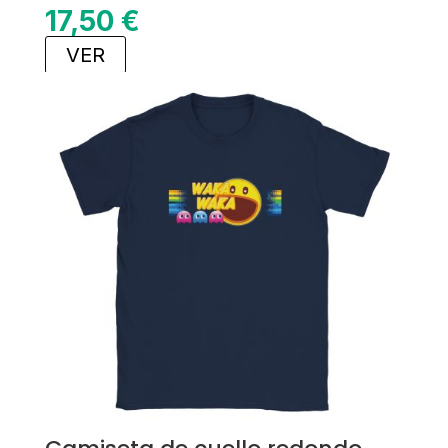
17,50
€
VER