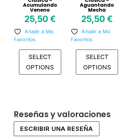
Clásica –
Clásica –
Acumulando
Aguantando
product
product
Veneno
Mecha
page
page
25,50
€
25,50
€
Añadir a Mis
Añadir a Mis
Favoritos
Favoritos
SELECT
SELECT
OPTIONS
OPTIONS
This
This
product
product
has
has
multiple
multiple
variants.
variants.
Reseñas y valoraciones
The
The
options
options
ESCRIBIR UNA RESEÑA
may
may