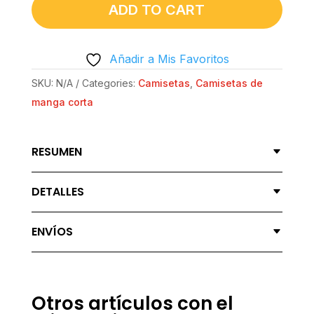
REDONDO
ADD TO CART
UNISEX
ALTA
Añadir a Mis Favoritos
DENSIDAD
|
SKU:
N/A
Categories:
Camisetas
,
Camisetas de
GILDAN®
manga corta
5000
-
RESUMEN
WAKA
WAKA
DETALLES
QUANTITY
ENVÍOS
Otros artículos con el