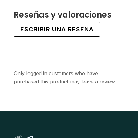
multiple
multiple
variants.
variants.
Reseñas y valoraciones
The
The
options
options
ESCRIBIR UNA RESEÑA
may
may
be
be
chosen
chosen
on
on
the
the
Only logged in customers who have
product
product
purchased this product may leave a review.
page
page