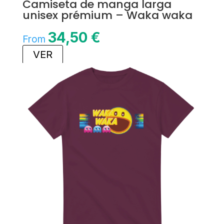
Camiseta de manga larga
unisex prémium – Waka waka
34,50
€
From
VER