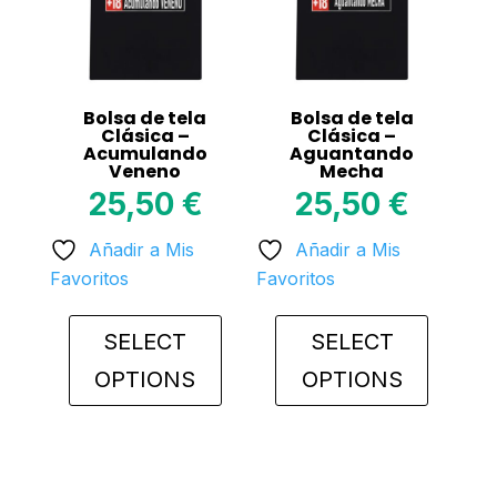
may
may
be
be
chosen
chosen
on
on
Bolsa de tela
Bolsa de tela
the
the
Clásica –
Clásica –
Acumulando
Aguantando
product
product
Veneno
Mecha
page
page
25,50
€
25,50
€
Añadir a Mis
Añadir a Mis
Favoritos
Favoritos
SELECT
SELECT
OPTIONS
OPTIONS
This
This
product
product
has
has