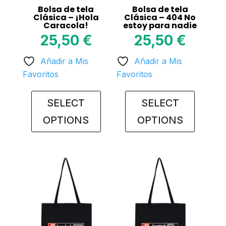
Bolsa de tela
Bolsa de tela
Clásica – ¡Hola
Clásica – 404 No
Caracola!
estoy para nadie
25,50
€
25,50
€
Añadir a Mis
Añadir a Mis
Favoritos
Favoritos
SELECT
SELECT
OPTIONS
OPTIONS
This
This
product
product
has
has
multiple
multiple
variants.
variants.
The
The
options
options