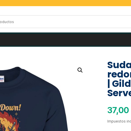
Suda
redo
| Gi
Serv
37,00
Impuestos inc