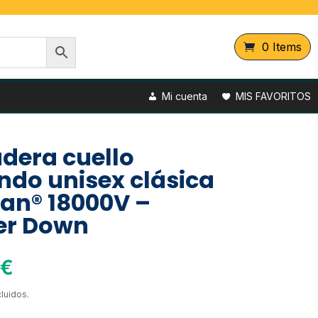
0 Items
Mi cuenta
MIS FAVORITOS
dera cuello
ndo unisex clásica
ldan® 18000V –
er Down
€
luidos.