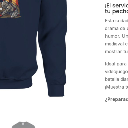
¡El serv
tu pech
Esta sudad
drama de 
humor. Un 
medieval c
mostrar tu
Ideal para
videojuego
batalla dia
¡Muestra t
¿Preparad