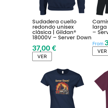
Sudadera cuello
Cami
redondo unisex
larga
clásica | Gildan®
– Ser
18000V – Server Down
From
37,00
€
VER
VER