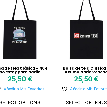
sa de tela Clásica – 404
Bolsa de tela Clásica
No estoy para nadie
Acumulando Venen
25,50
€
25,50
€
Añadir a Mis Favoritos
Añadir a Mis Favori
SELECT OPTIONS
SELECT OPTIONS