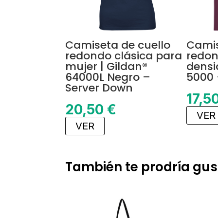
Camiseta de cuello
Camis
redondo clásica para
redon
mujer | Gildan®
densi
64000L Negro –
5000 
Server Down
17,5
20,50
€
VER
VER
También te prodría gus