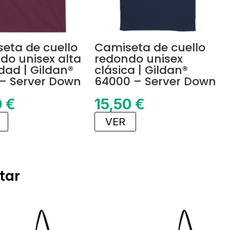
eta de cuello
Camiseta de cuello
do unisex alta
redondo unisex
dad | Gildan®
clásica | Gildan®
– Server Down
64000 – Server Down
0
€
15,50
€
VER
tar