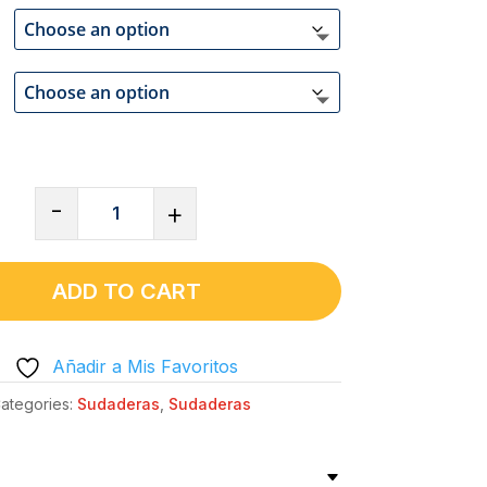
SUDADERA
-
+
CUELLO
REDONDO
UNISEX
ADD TO CART
CLÁSICA
|
Añadir a Mis Favoritos
GILDAN®
18000V
ategories:
Sudaderas
,
Sudaderas
-
SERVER