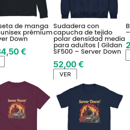
seta de manga
Sudadera con
B
 unisex prémium
capucha de tejido
–
ver Down
polar densidad media
para adultos | Gildan
34,50
€
SF500 – Server Down
52,00
€
VER