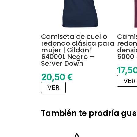
Camiseta de cuello
Camis
redondo clásica para
redon
mujer | Gildan®
densi
64000L Negro –
5000 
Server Down
17,5
20,50
€
VER
VER
También te prodría gus