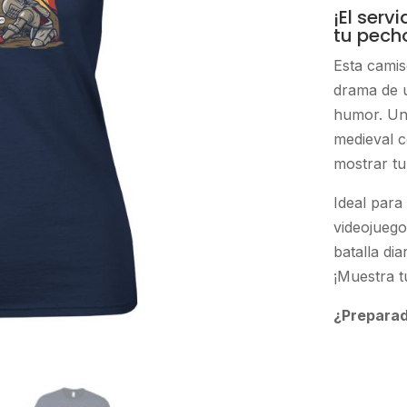
¡El serv
tu pech
Esta camis
drama de 
humor. Un 
medieval c
mostrar tu
Ideal para
videojuego
batalla dia
¡Muestra t
¿Preparad