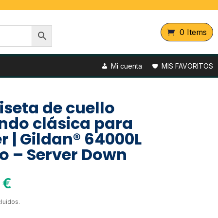
0 Items
Mi cuenta
MIS FAVORITOS
seta de cuello
ndo clásica para
r | Gildan® 64000L
o – Server Down
0
€
luidos.