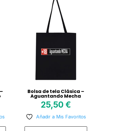
 –
Bolsa de tela Clásica –
o
Aguantando Mecha
25,50
€
tos
Añadir a Mis Favoritos