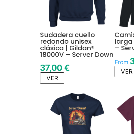
Sudadera cuello
Cami
redondo unisex
larga
clásica | Gildan®
– Ser
18000V – Server Down
From
37,00
€
VER
VER