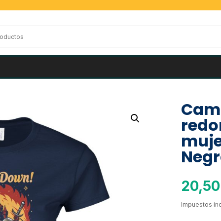
Cami
redo
muje
Negr
20,5
Impuestos inc