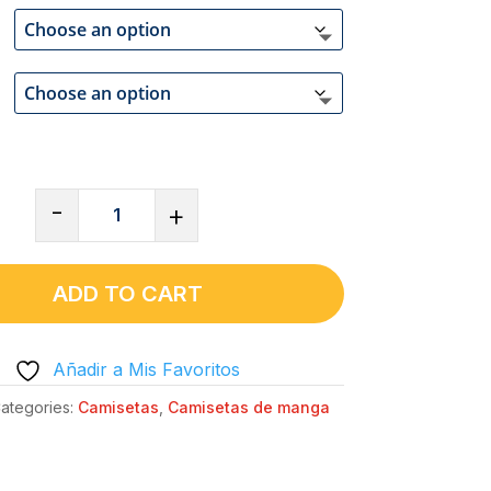
CAMISETA
-
+
DE
CUELLO
REDONDO
ADD TO CART
CLÁSICA
PARA
Añadir a Mis Favoritos
MUJER
|
ategories:
Camisetas
,
Camisetas de manga
GILDAN®
64000L