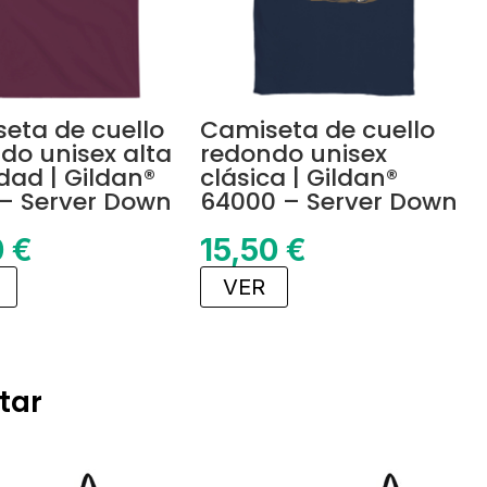
eta de cuello
Camiseta de cuello
do unisex alta
redondo unisex
dad | Gildan®
clásica | Gildan®
– Server Down
64000 – Server Down
0
€
15,50
€
VER
tar