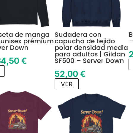
seta de manga
Sudadera con
B
 unisex prémium
capucha de tejido
–
ver Down
polar densidad media
para adultos | Gildan
34,50
€
SF500 – Server Down
52,00
€
VER