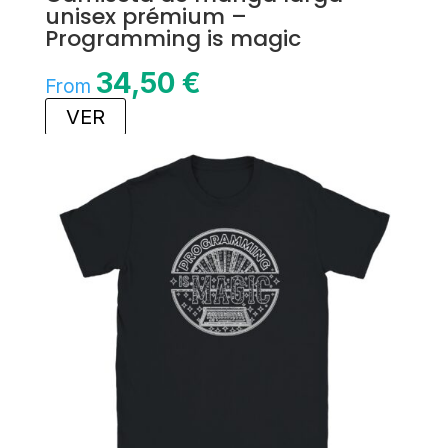
unisex prémium –
Programming is magic
34,50
€
From
VER