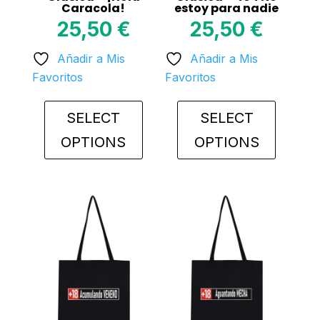
Caracola!
estoy para nadie
25,50
€
25,50
€
Añadir a Mis
Añadir a Mis
Favoritos
Favoritos
SELECT
SELECT
OPTIONS
OPTIONS
This
This
product
product
has
has
multiple
multiple
variants.
variants.
The
The
options
options
may
may
be
be