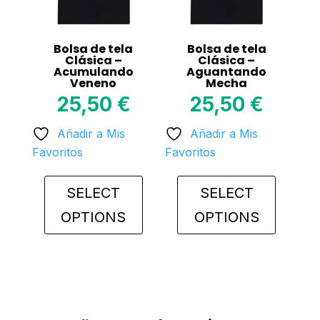
chosen
chosen
on
on
Bolsa de tela
Bolsa de tela
the
the
Clásica –
Clásica –
Acumulando
Aguantando
product
product
Veneno
Mecha
page
page
25,50
€
25,50
€
Añadir a Mis
Añadir a Mis
Favoritos
Favoritos
SELECT
SELECT
OPTIONS
OPTIONS
This
This
product
product
has
has
multiple
multiple
variants.
variants.