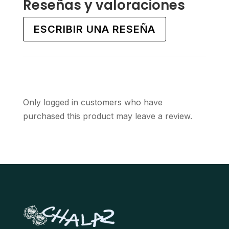
Reseñas y valoraciones
The
The
options
options
ESCRIBIR UNA RESEÑA
may
may
be
be
chosen
chosen
on
on
the
the
Only logged in customers who have
product
product
purchased this product may leave a review.
page
page