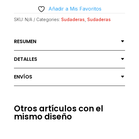
|
Añadir a Mis Favoritos
GILDAN®
18000V
SKU:
N/A
Categories:
Sudaderas
,
Sudaderas
-
PROGRAMMING
RESUMEN
IS
MAGIC
DETALLES
QUANTITY
ENVÍOS
Otros artículos con el
mismo diseño