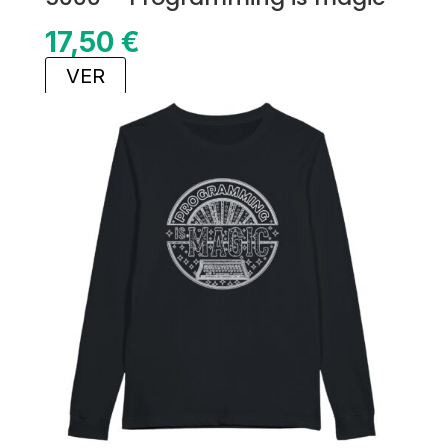
17,50
€
VER