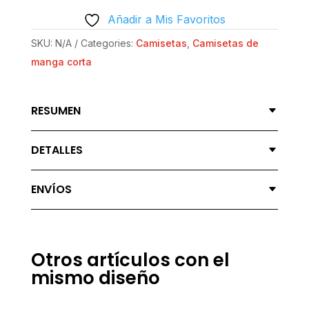
CLÁSICA
Añadir a Mis Favoritos
|
GILDAN®
SKU:
N/A
Categories:
Camisetas
,
Camisetas de
64000
manga corta
-
PROGRAMMING
RESUMEN
IS
MAGIC
DETALLES
QUANTITY
ENVÍOS
Otros artículos con el
mismo diseño