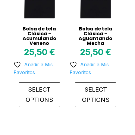
be
be
chosen
chosen
on
on
Bolsa de tela
Bolsa de tela
the
the
Clásica –
Clásica –
Acumulando
Aguantando
product
product
Veneno
Mecha
page
page
25,50
€
25,50
€
Añadir a Mis
Añadir a Mis
Favoritos
Favoritos
SELECT
SELECT
OPTIONS
OPTIONS
This
This
product
product
has
has
multiple
multiple