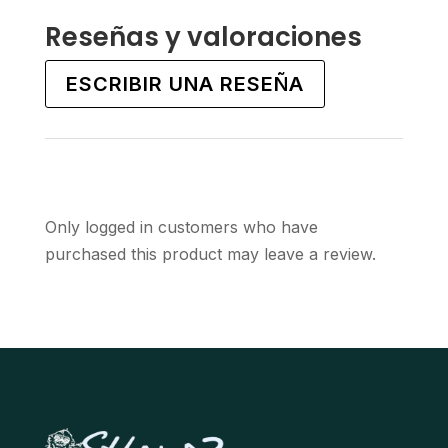
variants.
variants.
Reseñas y valoraciones
The
The
options
options
ESCRIBIR UNA RESEÑA
may
may
be
be
chosen
chosen
on
on
the
the
Only logged in customers who have
product
product
purchased this product may leave a review.
page
page