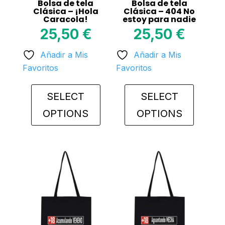
Bolsa de tela
Bolsa de tela
Clásica – ¡Hola
Clásica – 404 No
Caracola!
estoy para nadie
25,50
€
25,50
€
Añadir a Mis
Añadir a Mis
Favoritos
Favoritos
SELECT
SELECT
OPTIONS
OPTIONS
This
This
product
product
has
has
multiple
multiple
variants.
variants.
The
The
options
options
may
may