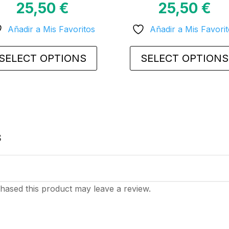
25,50
€
25,50
€
Añadir a Mis Favoritos
Añadir a Mis Favori
SELECT OPTIONS
SELECT OPTIONS
This
uct
product
has
iple
multiple
nts.
variants.
s
The
ons
options
may
be
ased this product may leave a review.
sen
chosen
on
the