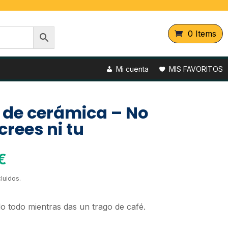
0 Items
Mi cuenta
MIS FAVORITOS
 de cerámica – No
 crees ni tu
€
luidos.
lo todo mientras das un trago de café.