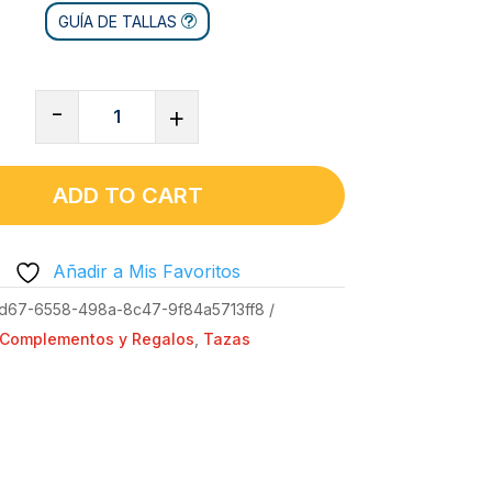
GUÍA DE TALLAS
TAZA
-
+
DE
CERÁMICA
-
ADD TO CART
NO
TE
Añadir a Mis Favoritos
LO
CREES
d67-6558-498a-8c47-9f84a5713ff8
NI
Complementos y Regalos
,
Tazas
TU
QUANTITY