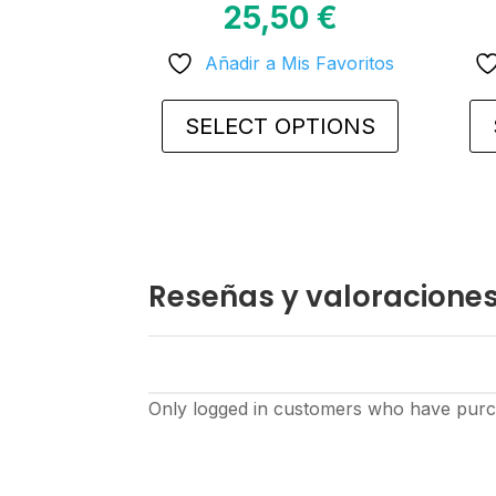
25,50
€
Añadir a Mis Favoritos
SELECT OPTIONS
This
This
product
prod
has
has
multiple
mult
variants.
varia
Reseñas y valoracione
The
The
options
opti
may
may
be
be
Only logged in customers who have purch
chosen
cho
on
on
the
the