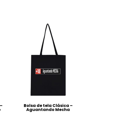
 –
Bolsa de tela Clásica –
o
Aguantando Mecha