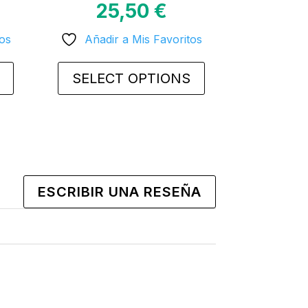
25,50
€
tos
Añadir a Mis Favoritos
SELECT OPTIONS
This
product
has
multiple
variants.
ESCRIBIR UNA RESEÑA
The
options
may
be
chosen
on
the