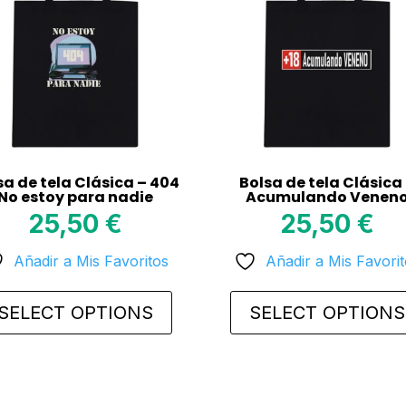
sa de tela Clásica – 404
Bolsa de tela Clásica
No estoy para nadie
Acumulando Venen
25,50
€
25,50
€
Añadir a Mis Favoritos
Añadir a Mis Favori
SELECT OPTIONS
SELECT OPTIONS
This
uct
product
has