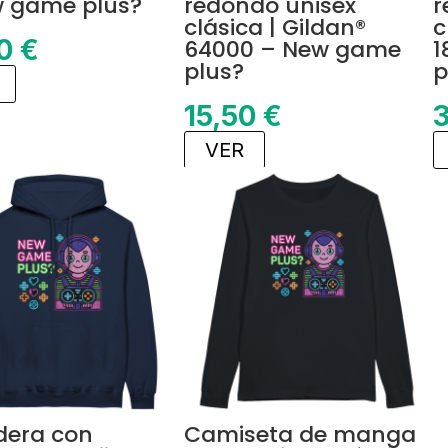
 game plus?
redondo unisex
r
clásica | Gildan®
c
50
€
64000 – New game
1
plus?
p
15,50
€
VER
dera con
Camiseta de manga