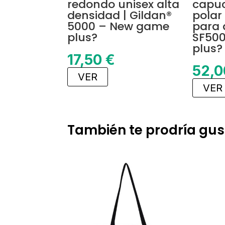
redondo unisex alta
capuc
densidad | Gildan®
polar
5000 – New game
para 
plus?
SF50
plus?
17,50
€
52,
VER
VER
También te prodría gus