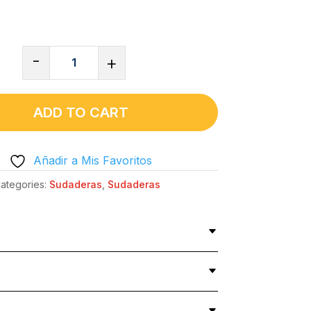
SUDADERA
-
+
CUELLO
REDONDO
UNISEX
ADD TO CART
CLÁSICA
|
Añadir a Mis Favoritos
GILDAN®
18000V
ategories:
Sudaderas
,
Sudaderas
-
NEW
GAME
PLUS?
QUANTITY