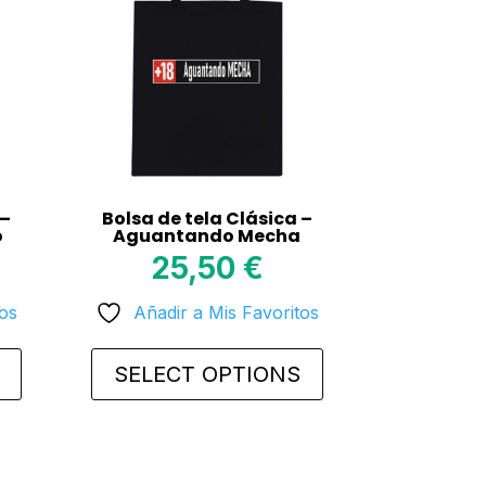
 –
Bolsa de tela Clásica –
o
Aguantando Mecha
25,50
€
tos
Añadir a Mis Favoritos
SELECT OPTIONS
This
product
has