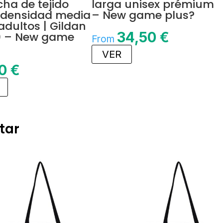
ha de tejido
larga unisex prémium
 densidad media
– New game plus?
adultos | Gildan
34,50
€
0 – New game
From
VER
00
€
tar