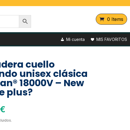
0 Items
Mi cuenta
MIS FAVORITOS
dera cuello
ndo unisex clásica
ldan® 18000V – New
 plus?
€
luidos.