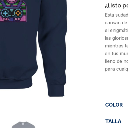
¿Listo 
Esta suda
cansan de 
el enigmát
las glorio
mientras t
en tus mun
lleno de n
para cualq
COLOR
TALLA