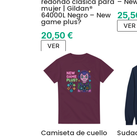
redondo clásica para
– New
mujer | Gildan®
25,
64000L Negro – New
game plus?
VER
20,50
€
VER
Camiseta de cuello
Suda