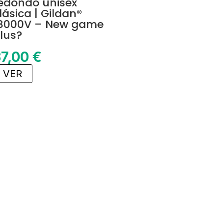
edondo unisex
lásica | Gildan®
8000V – New game
lus?
37,00
€
VER