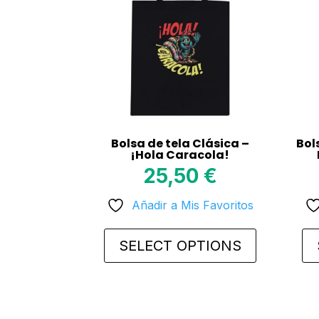
Bolsa de tela Clásica –
Bol
¡Hola Caracola!
25,50
€
Añadir a Mis Favoritos
SELECT OPTIONS
This
This
product
prod
has
has