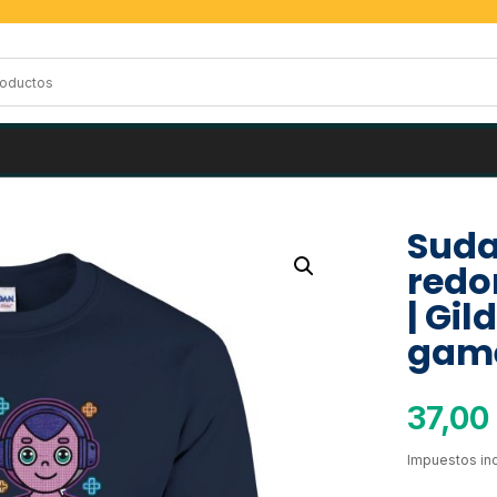
Suda
redo
| Gi
game
37,00
Impuestos inc