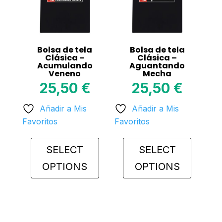
may
may
be
be
chosen
chosen
on
on
Bolsa de tela
Bolsa de tela
the
the
Clásica –
Clásica –
Acumulando
Aguantando
product
product
Veneno
Mecha
page
page
25,50
€
25,50
€
Añadir a Mis
Añadir a Mis
Favoritos
Favoritos
SELECT
SELECT
OPTIONS
OPTIONS
This
This
product
product
has
has