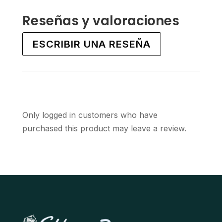
multiple
multiple
variants.
variants.
Reseñas y valoraciones
The
The
options
options
ESCRIBIR UNA RESEÑA
may
may
be
be
chosen
chosen
on
on
the
the
Only logged in customers who have
product
product
purchased this product may leave a review.
page
page