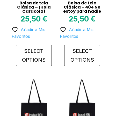
Bolsa de tela
Bolsa de tela
Clásica – ¡Hola
Clásica – 404 No
Caracola!
estoy para nadie
25,50
€
25,50
€
Añadir a Mis
Añadir a Mis
Favoritos
Favoritos
SELECT
SELECT
OPTIONS
OPTIONS
This
This
product
product
has
has
multiple
multiple
variants.
variants.
The
The
options
options