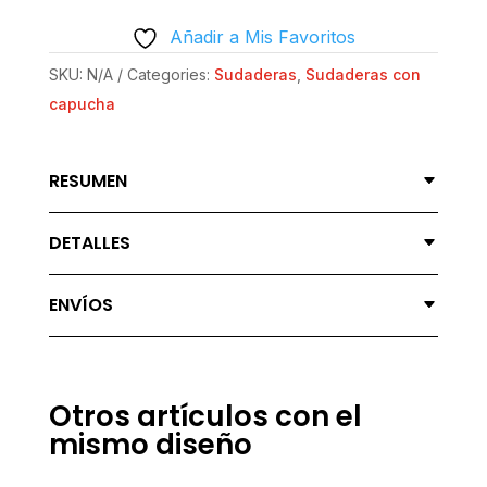
POLAR
Añadir a Mis Favoritos
DENSIDAD
MEDIA
SKU:
N/A
Categories:
Sudaderas
,
Sudaderas con
PARA
capucha
ADULTOS
|
RESUMEN
GILDAN
SF500
DETALLES
-
VOY
ENVÍOS
A
HACERLE
UNA
OFERTA
Otros artículos con el
QUE
mismo diseño
NO
PODRÁ