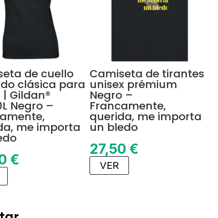
eta de cuello
Camiseta de tirantes
do clásica para
unisex prémium
 | Gildan®
Negro –
L Negro –
Francamente,
camente,
querida, me importa
da, me importa
un bledo
edo
27,50
€
50
€
VER
tar