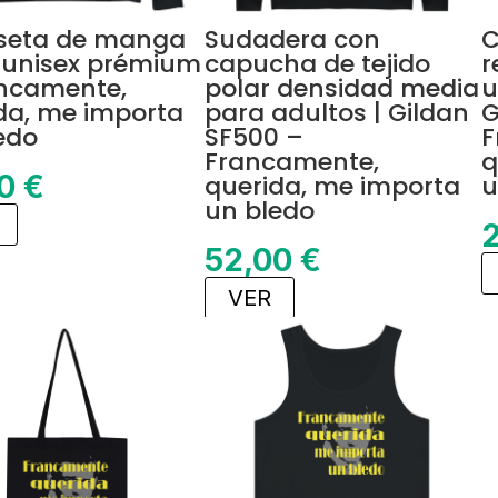
seta de manga
Sudadera con
C
 unisex prémium
capucha de tejido
r
ncamente,
polar densidad media
u
da, me importa
para adultos | Gildan
G
edo
SF500 –
F
Francamente,
q
50
€
querida, me importa
u
un bledo
52,00
€
VER