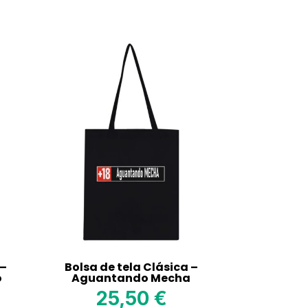
 –
Bolsa de tela Clásica –
o
Aguantando Mecha
25,50
€