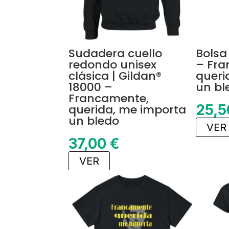
Sudadera cuello
Bolsa
redondo unisex
– Fra
clásica | Gildan®
queri
18000 –
un bl
Francamente,
25,
querida, me importa
un bledo
VER
37,00
€
VER