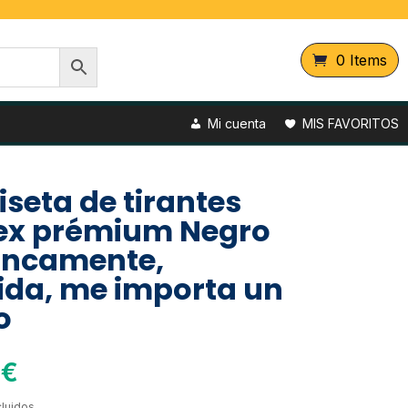
0 Items
Mi cuenta
MIS FAVORITOS
seta de tirantes
ex prémium Negro
ancamente,
ida, me importa un
o
0
€
luidos.