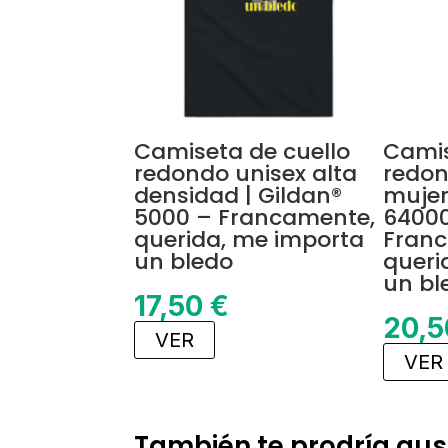
Camiseta de cuello
Camis
redondo unisex alta
redon
densidad | Gildan®
mujer
5000 – Francamente,
64000
querida, me importa
Fran
un bledo
queri
un bl
17,50
€
20,
VER
VER
También te prodría gus