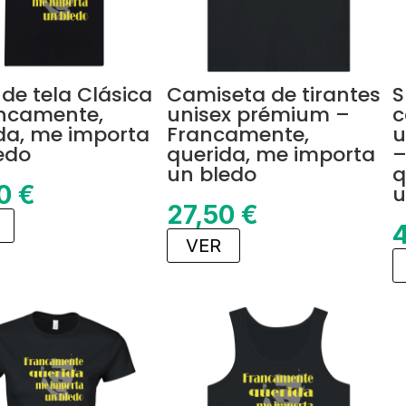
 de tela Clásica
Camiseta de tirantes
S
ncamente,
unisex prémium –
c
da, me importa
Francamente,
u
edo
querida, me importa
–
un bledo
q
50
€
u
27,50
€
VER