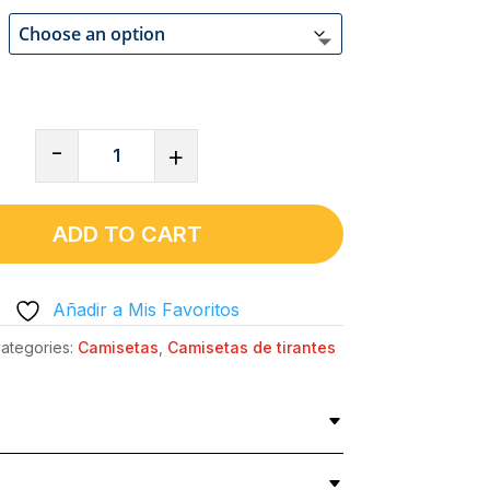
CAMISETA
-
+
DE
TIRANTES
UNISEX
ADD TO CART
PRÉMIUM
NEGRO
Añadir a Mis Favoritos
-
FRANCAMENTE,
ategories:
Camisetas
,
Camisetas de tirantes
QUERIDA,
ME
IMPORTA
UN