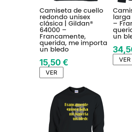
Camiseta de cuello
Cami
redondo unisex
larga
clásica | Gildan®
– Fra
64000 –
queri
Francamente,
un bl
querida, me importa
34,
un bledo
VER
15,50
€
VER