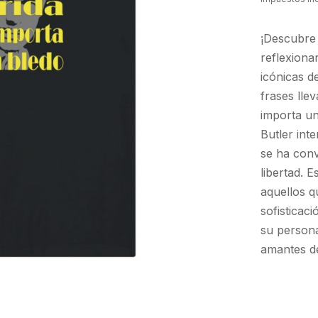
¡Descubre 
reflexiona
icónicas de
frases lle
importa un
Butler int
se ha conv
libertad. 
aquellos 
sofisticac
su persona
amantes de