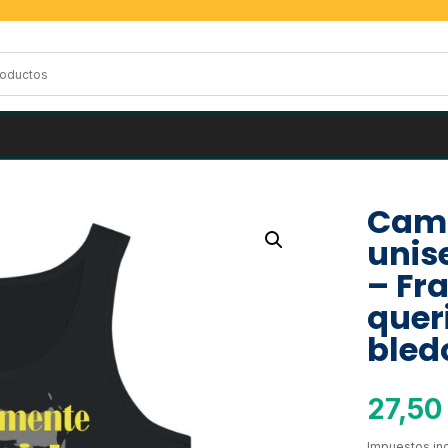
Cami
unis
– Fr
quer
bled
27,5
Impuestos inc