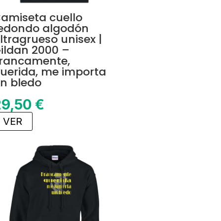
amiseta cuello
edondo algodón
ltragrueso unisex |
ildan 2000 –
rancamente,
uerida, me importa
n bledo
29,50
€
VER