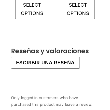
SELECT
SELECT
OPTIONS
OPTIONS
This
This
product
product
has
has
multiple
multiple
variants.
variants.
Reseñas y valoraciones
The
The
options
options
ESCRIBIR UNA RESEÑA
may
may
be
be
chosen
chosen
on
on
the
the
Only logged in customers who have
product
product
purchased this product may leave a review.
page
page