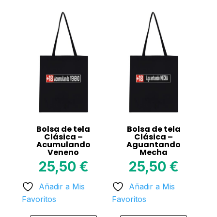
product
product
has
has
multiple
multiple
variants.
variants.
The
The
options
options
may
may
be
be
chosen
chosen
on
on
Bolsa de tela
Bolsa de tela
the
the
Clásica –
Clásica –
Acumulando
Aguantando
product
product
Veneno
Mecha
page
page
25,50
€
25,50
€
Añadir a Mis
Añadir a Mis
Favoritos
Favoritos