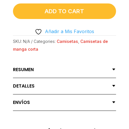
CUELLO
REDONDO
ADD TO CART
UNISEX
CLÁSICA
Añadir a Mis Favoritos
|
GILDAN®
SKU:
N/A
Categories:
Camisetas
,
Camisetas de
64000
manga corta
-
GUAPO
RESUMEN
PERO
TÍMIDO
DETALLES
QUANTITY
ENVÍOS