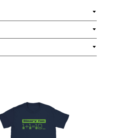
BINARY
FUN
QUANTITY