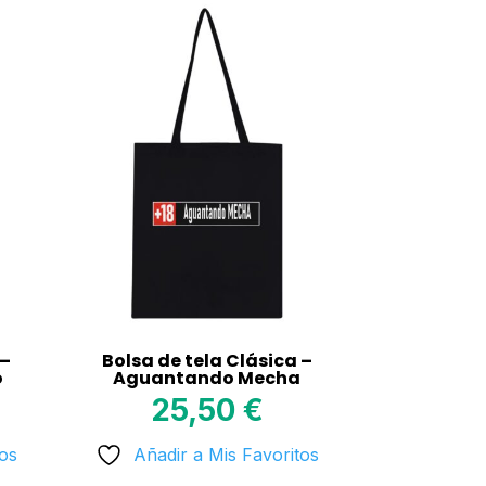
 –
Bolsa de tela Clásica –
o
Aguantando Mecha
25,50
€
tos
Añadir a Mis Favoritos