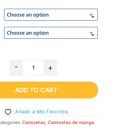
CAMISETA
-
+
DE
CUELLO
REDONDO
ADD TO CART
UNISEX
CLÁSICA
Añadir a Mis Favoritos
|
GILDAN®
ategories:
Camisetas
,
Camisetas de manga
64000
-