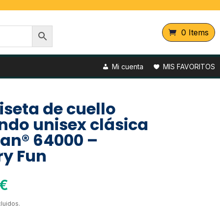
0 Items
Mi cuenta
MIS FAVORITOS
seta de cuello
ndo unisex clásica
ldan® 64000 –
ry Fun
€
luidos.