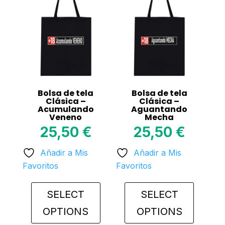
variants.
variants.
The
The
options
options
may
may
be
be
chosen
chosen
on
on
Bolsa de tela
Bolsa de tela
the
the
Clásica –
Clásica –
Acumulando
Aguantando
product
product
Veneno
Mecha
page
page
25,50
€
25,50
€
Añadir a Mis
Añadir a Mis
Favoritos
Favoritos
SELECT
SELECT
OPTIONS
OPTIONS