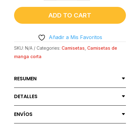
CUELLO
REDONDO
ADD TO CART
UNISEX
ALTA
Añadir a Mis Favoritos
DENSIDAD
|
SKU:
N/A
Categories:
Camisetas
,
Camisetas de
GILDAN®
manga corta
5000
-
RESUMEN
404
NO
DETALLES
ESTOY
PARA
ENVÍOS
NADIE
QUANTITY