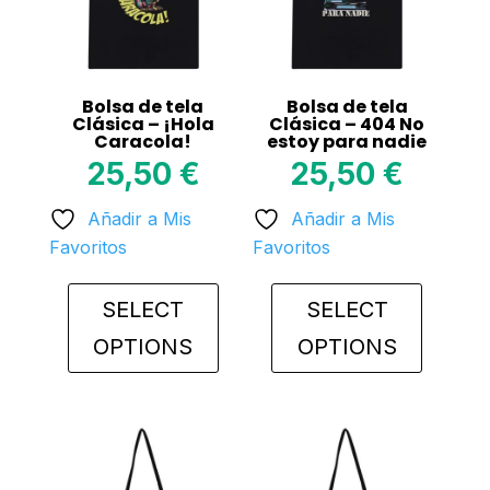
Bolsa de tela
Bolsa de tela
Clásica – ¡Hola
Clásica – 404 No
Caracola!
estoy para nadie
25,50
€
25,50
€
Añadir a Mis
Añadir a Mis
Favoritos
Favoritos
SELECT
SELECT
OPTIONS
OPTIONS
This
This
product
product
has
has
multiple
multiple