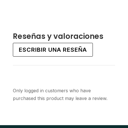
This
This
product
product
has
has
multiple
multiple
variants.
variants.
Reseñas y valoraciones
The
The
options
options
ESCRIBIR UNA RESEÑA
may
may
be
be
chosen
chosen
on
on
the
the
Only logged in customers who have
product
product
purchased this product may leave a review.
page
page