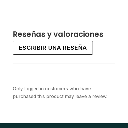
This
This
product
product
has
has
multiple
multiple
variants.
variants.
Reseñas y valoraciones
The
The
options
options
ESCRIBIR UNA RESEÑA
may
may
be
be
chosen
chosen
on
on
the
the
Only logged in customers who have
product
product
purchased this product may leave a review.
page
page