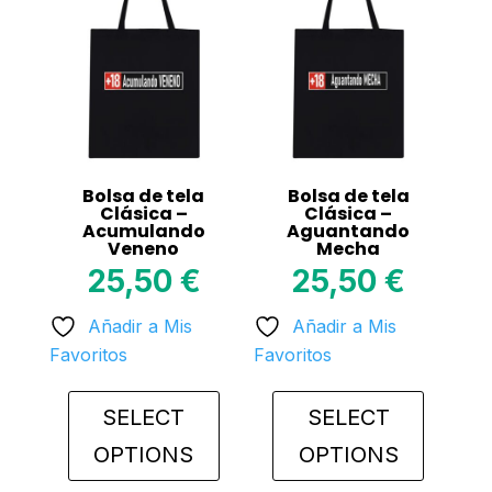
variants.
variants.
The
The
options
options
may
may
be
be
chosen
chosen
on
on
Bolsa de tela
Bolsa de tela
the
the
Clásica –
Clásica –
Acumulando
Aguantando
product
product
Veneno
Mecha
page
page
25,50
€
25,50
€
Añadir a Mis
Añadir a Mis
Favoritos
Favoritos
SELECT
SELECT
OPTIONS
OPTIONS