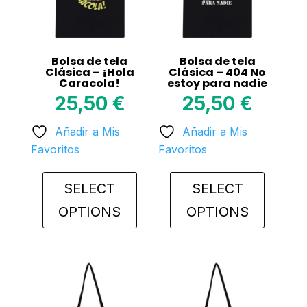
Bolsa de tela
Bolsa de tela
Clásica – ¡Hola
Clásica – 404 No
Caracola!
estoy para nadie
25,50
€
25,50
€
Añadir a Mis
Añadir a Mis
Favoritos
Favoritos
SELECT
SELECT
OPTIONS
OPTIONS
This
This
product
product
has
has
multiple
multiple