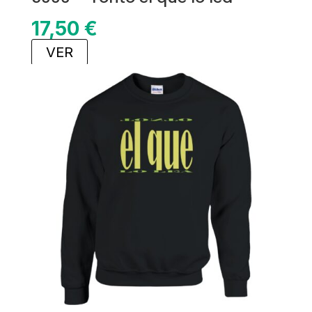
17,50
€
VER