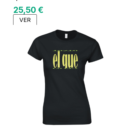
25,50
€
VER