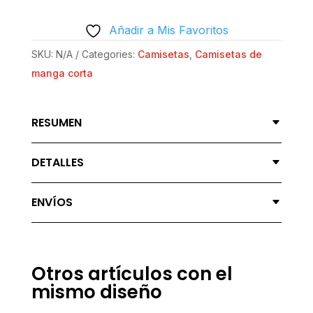
PARA
Añadir a Mis Favoritos
MUJER
|
SKU:
N/A
Categories:
Camisetas
,
Camisetas de
GILDAN®
manga corta
64000L
NEGRO
RESUMEN
-
TONTO
DETALLES
EL
QUE
ENVÍOS
LO
LEA
QUANTITY
Otros artículos con el
mismo diseño