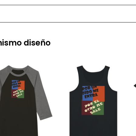
 mismo diseño