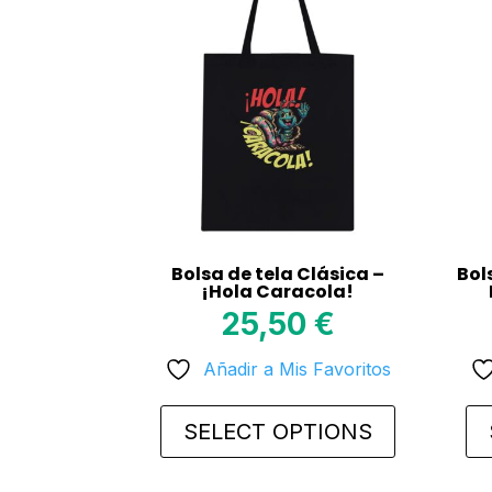
Bolsa de tela Clásica –
Bol
¡Hola Caracola!
25,50
€
Añadir a Mis Favoritos
SELECT OPTIONS
This
This