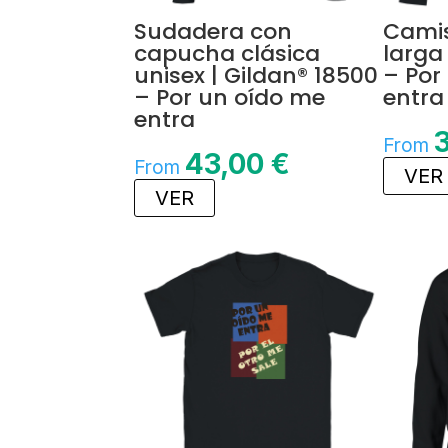
Sudadera con
Cami
capucha clásica
larga
unisex | Gildan® 18500
– Por
– Por un oído me
entra
entra
From
43,00
€
From
VER
VER