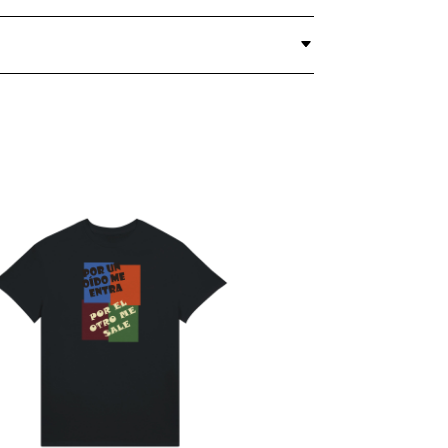
ENTRA
QUANTITY