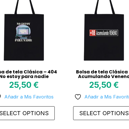
sa de tela Clásica – 404
Bolsa de tela Clásica
No estoy para nadie
Acumulando Venen
25,50
€
25,50
€
Añadir a Mis Favoritos
Añadir a Mis Favori
SELECT OPTIONS
SELECT OPTIONS
This