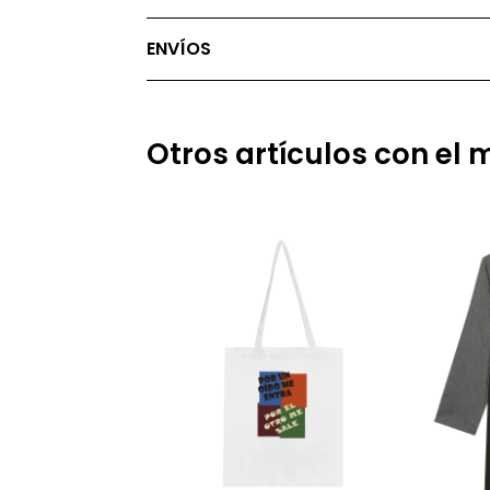
ENVÍOS
Otros artículos con el