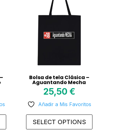
 –
Bolsa de tela Clásica –
o
Aguantando Mecha
25,50
€
tos
Añadir a Mis Favoritos
SELECT OPTIONS
This