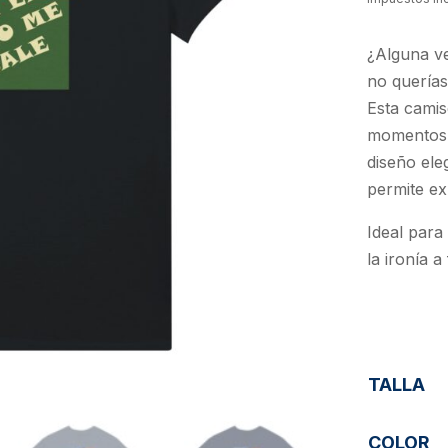
¿Alguna ve
no querías
Esta camis
momentos 
diseño ele
permite ex
Ideal para
la ironía a 
TALLA
COLOR