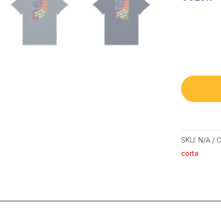
SKU:
N/A
C
corta