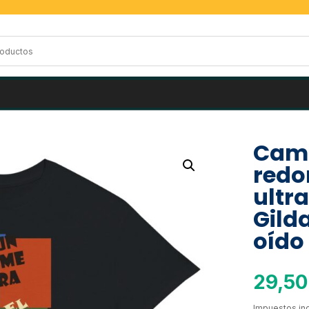
Cami
redo
ultr
Gild
oído
29,5
Impuestos inc