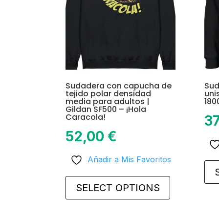
on
the
product
page
Sudadera con capucha de
Sud
tejido polar densidad
uni
media para adultos |
180
Gildan SF500 – ¡Hola
Caracola!
3
52,00
€
Añadir a Mis Favoritos
This
product
SELECT OPTIONS
has
multiple