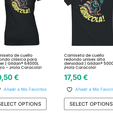
iseta de cuello
Camiseta de cuello
ondo clásica para
redondo unisex alta
er | Gildan® 64000L
densidad | Gildan® 500
ro – ¡Hola Caracola!
¡Hola Caracola!
0,50
€
17,50
€
Añadir a Mis Favoritos
Añadir a Mis Favori
This
product
SELECT OPTIONS
SELECT OPTIONS
has