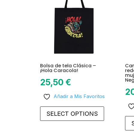
Bolsa de tela Clásica –
Cam
¡Hola Caracola!
red
muj
Neg
25,50
€
2
Añadir a Mis Favoritos
This
product
SELECT OPTIONS
has
multiple