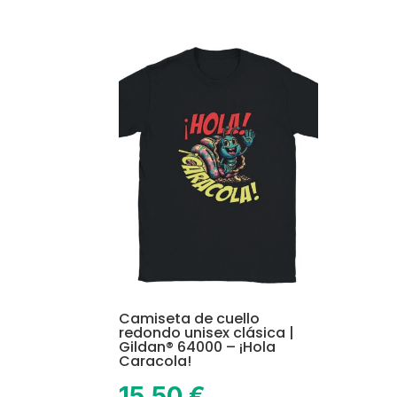
variants.
The
options
may
be
chosen
on
the
product
page
Camiseta de cuello
redondo unisex clásica |
Gildan® 64000 – ¡Hola
Caracola!
15,50
€