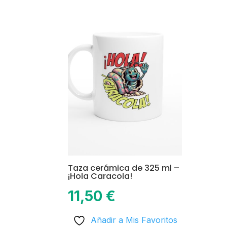
variants.
The
options
may
be
chosen
on
the
product
page
Taza cerámica de 325 ml –
¡Hola Caracola!
11,50
€
Añadir a Mis Favoritos