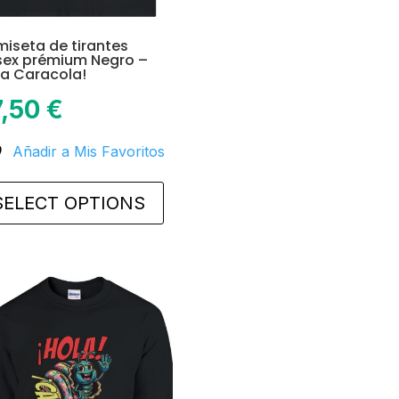
iseta de tirantes
sex prémium Negro –
la Caracola!
7,50
€
Añadir a Mis Favoritos
This
product
SELECT OPTIONS
has
multiple
variants.
The
options
may
be
chosen