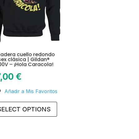
on
the
product
page
adera cuello redondo
sex clásica | Gildan®
00V – ¡Hola Caracola!
7,00
€
Añadir a Mis Favoritos
This
product
SELECT OPTIONS
has
multiple
variants.