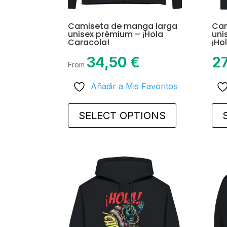
Camiseta de manga larga
Cam
unisex prémium – ¡Hola
uni
Caracola!
¡Ho
34,50
€
2
From
Añadir a Mis Favoritos
This
product
SELECT OPTIONS
has
multiple
variants.
The
options
may
be
chosen