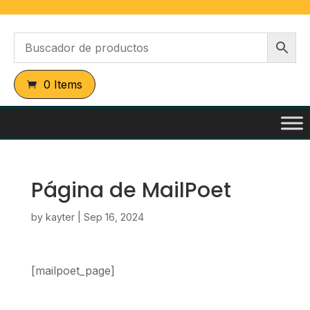
0 Items
Página de MailPoet
by
kayter
|
Sep 16, 2024
[mailpoet_page]