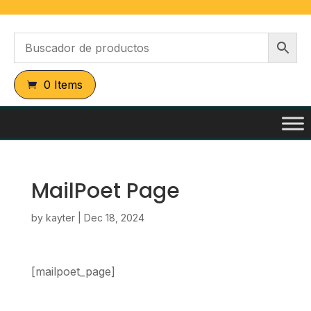
0 Items
MailPoet Page
by
kayter
|
Dec 18, 2024
[mailpoet_page]